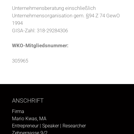
Unternehmensberatung einschließlich
Unternehmensorganisation gem. §94 Z 74 GewO
1994
GISA-Zahl: 318-29284306
WKO-Mitgliedsnummer:
305965
ANSCHRIFT
Firma
Mario Kwas, MA
Entrepreneur | Speaker | Researcher
Zehnergasse 9/2