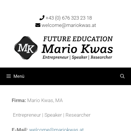
+43 (0) 676 323 23 18
welcome@mariokwas.at
Menü
Firma:
Mario Kwas, MA
Entrepreneur | Speaker |
Researcher
E-Mail:
welcome@mariokwas.at